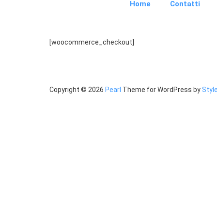
Home
Contatti
[woocommerce_checkout]
Copyright ©
2026
Pearl
Theme for WordPress by
Sty
palermo onoranze funebri - palermo impresa funebre - palermo agen
funebri trinca, impresa funebre trinca, agenzia funebre trinca, pompe fu
nunzio trinca impresa funebre, nunzio trinca agenzia funebre, nunzio tr
cremazione, trinca onoranze funebri, trinca impresa funebre, trinca age
onoranze funebri palermo trinca corso dei mille, impresa funebre palerm
palermo trinca corso dei mille, trasporti funebri palermo trinca corso 