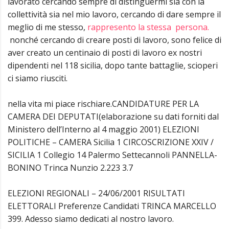
lavorato cercando sempre di distinguermi sia con la
collettività sia nel mio lavoro, cercando di dare sempre il
meglio di me stesso,
rappresento la stessa persona.
nonché cercando di creare posti di lavoro, sono felice di
aver creato un centinaio di posti di lavoro ex nostri
dipendenti nel 118 sicilia, dopo tante battaglie, scioperi
ci siamo riusciti.
nella vita mi piace rischiare.CANDIDATURE PER LA
CAMERA DEI DEPUTATI(elaborazione su dati forniti dal
Ministero dell’Interno al 4 maggio 2001) ELEZIONI
POLITICHE – CAMERA Sicilia 1 CIRCOSCRIZIONE XXIV /
SICILIA 1 Collegio 14 Palermo Settecannoli PANNELLA-
BONINO Trinca Nunzio 2.223 3.7
ELEZIONI REGIONALI – 24/06/2001 RISULTATI
ELETTORALI Preferenze Candidati TRINCA MARCELLO
399. Adesso siamo dedicati al nostro lavoro.