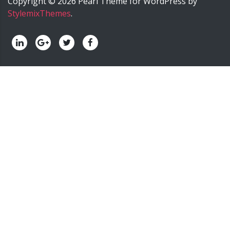
Copyright ©
2026
Pearl
Theme for WordPress by
StylemixThemes
.
palermo onoranze funebri - palermo impresa funebre -
palermo agenzia funebre - palermo pompe funebri -
palermo servizi funebri - palermo trasporti funebri -
palermo cremazione.
======>; onoranze funebri trinca,
impresa funebre trinca, agenzia funebre trinca, pompe
funebri trinca, servizi funebri trinca, trasporti funebri
trinca, funeral home trinca, servizio cremazione trinca,
nunzio trinca onoranze funebri, nunzio trinca impresa
funebre, nunzio trinca agenzia funebre, nunzio trinca
pompe funebri, nunzio trinca servizi funebri, nunzio trinca
trasporti funebri, nunzio trinca funeral home, nunzio trinca
servizio cremazione, trinca onoranze funebri, trinca
impresa funebre, trinca agenzia funebre, trinca pompe