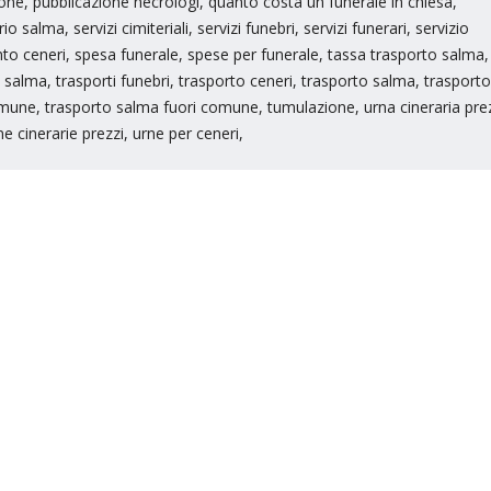
ne, pubblicazione necrologi, quanto costa un funerale in chiesa,
 salma, servizi cimiteriali, servizi funebri, servizi funerari, servizio
nto ceneri, spesa funerale, spese per funerale, tassa trasporto salma,
salma, trasporti funebri, trasporto ceneri, trasporto salma, trasporto
une, trasporto salma fuori comune, tumulazione, urna cineraria prez
e cinerarie prezzi, urne per ceneri,