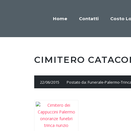
Home
Contatti
Costo L
CIMITERO CATACO
22/06/2015
Postato da: Funerale-Palermo-Trinc