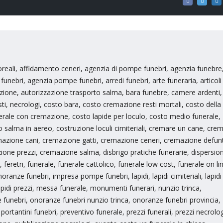
loreali, affidamento ceneri, agenzia di pompe funebri, agenzia funebre
ebri, agenzia pompe funebri, arredi funebri, arte funeraria, articoli
emazione, autorizzazione trasporto salma, bara funebre, camere ardenti,
sti, necrologi, costo bara, costo cremazione resti mortali, costo della
rale con cremazione, costo lapide per loculo, costo medio funerale,
salma in aereo, costruzione loculi cimiteriali, cremare un cane, cre
azione cani, cremazione gatti, cremazione ceneri, cremazione defunt
ne prezzi, cremazione salma, disbrigo pratiche funerarie, dispersio
feretri, funerale, funerale cattolico, funerale low cost, funerale on li
anze funebri, impresa pompe funebri, lapidi, lapidi cimiteriali, lapidi
apidi prezzi, messa funerale, monumenti funerari, nunzio trinca,
unebri, onoranze funebri nunzio trinca, onoranze funebri provincia,
ortantini funebri, preventivo funerale, prezzi funerali, prezzi necrolog