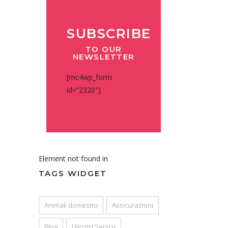
SUBSCRIBE
TO OUR
NEWSLETTER
[mc4wp_form
id=”2320″]
Element not found in
TAGS WIDGET
Animali domestici
Assicurazioni
Blog
I Nostri Servizi