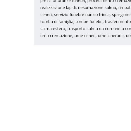
prezzi onoranze funebri, procedimento cremazio
realizzazione lapidi, riesumazione salma, rimpatrio
ceneri, servizio funebre nunzio trinca, spargime
tomba di famiglia, tombe funebri, trasferimento 
salma estero, trasporto salma da comune a com
urna cremazione, urne ceneri, urne cinerarie, urn