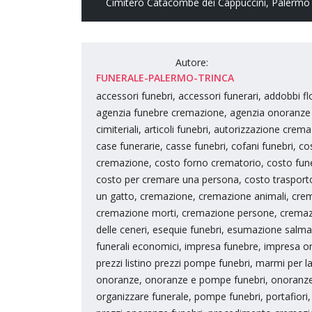
Cimitero Catacombe dei Cappuccini
,
Palermo
Autore:
FUNERALE-PALERMO-TRINCA
accessori funebri, accessori funerari, addobbi f
agenzia funebre cremazione, agenzia onoranze fun
cimiteriali, articoli funebri, autorizzazione cr
case funerarie, casse funebri, cofani funebri, co
cremazione, costo forno crematorio, costo fune
costo per cremare una persona, costo trasporto 
un gatto, cremazione, cremazione animali, crem
cremazione morti, cremazione persone, cremazio
delle ceneri, esequie funebri, esumazione salma, 
funerali economici, impresa funebre, impresa onor
prezzi listino prezzi pompe funebri, marmi per l
onoranze, onoranze e pompe funebri, onoranze f
organizzare funerale, pompe funebri, portafiori, p