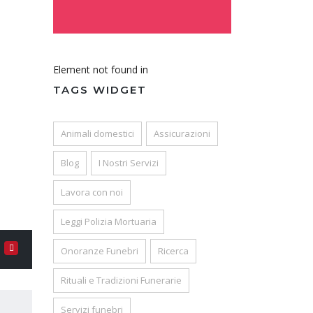
Element not found in
TAGS WIDGET
Animali domestici
Assicurazioni
Blog
I Nostri Servizi
Lavora con noi
Leggi Polizia Mortuaria
Onoranze Funebri
Ricerca
Rituali e Tradizioni Funerarie
Servizi funebri