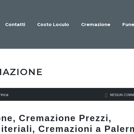
Contatti
Costo Loculo
Cremazione
Fune
MAZIONE
rinca
NESSUN COM
one, Cremazione Prezzi,
iteriali, Cremazioni a Pale