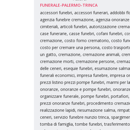
FUNERALE-PALERMO-TRINCA
accessori funebri, accessori funerari, addobbi f
agenzia funebre cremazione, agenzia onoranze fun
cimiteriali, articoli funebri, autorizzazione cr
case funerarie, casse funebri, cofani funebri, co
cremazione, costo forno crematorio, costo fune
costo per cremare una persona, costo trasporto 
un gatto, cremazione, cremazione animali, crem
cremazione morti, cremazione persone, cremazio
delle ceneri, esequie funebri, esumazione salma, 
funerali economici, impresa funebre, impresa onor
prezzi listino prezzi pompe funebri, marmi per l
onoranze, onoranze e pompe funebri, onoranze f
organizzare funerale, pompe funebri, portafiori, p
prezzi onoranze funebri, procedimento cremazio
realizzazione lapidi, riesumazione salma, rimpatrio
ceneri, servizio funebre nunzio trinca, spargime
tomba di famiglia, tombe funebri, trasferimento 