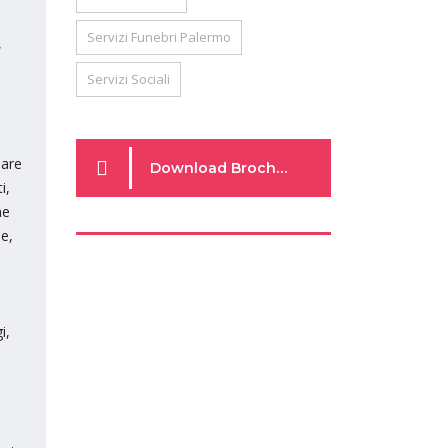
Servizi Funebri Palermo
,
Servizi Sociali
mare
Download Brochure
i,
ne
ne,
i,