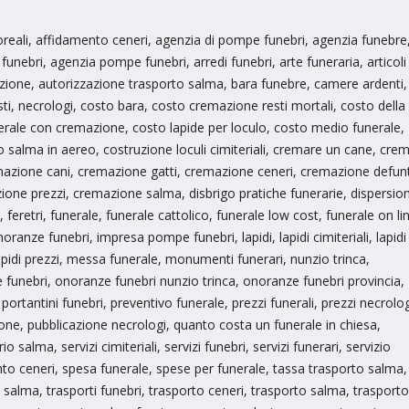
loreali, affidamento ceneri, agenzia di pompe funebri, agenzia funebre
ebri, agenzia pompe funebri, arredi funebri, arte funeraria, articoli
emazione, autorizzazione trasporto salma, bara funebre, camere ardenti,
sti, necrologi, costo bara, costo cremazione resti mortali, costo della
rale con cremazione, costo lapide per loculo, costo medio funerale,
salma in aereo, costruzione loculi cimiteriali, cremare un cane, cre
azione cani, cremazione gatti, cremazione ceneri, cremazione defunt
ne prezzi, cremazione salma, disbrigo pratiche funerarie, dispersio
feretri, funerale, funerale cattolico, funerale low cost, funerale on li
anze funebri, impresa pompe funebri, lapidi, lapidi cimiteriali, lapidi
apidi prezzi, messa funerale, monumenti funerari, nunzio trinca,
unebri, onoranze funebri nunzio trinca, onoranze funebri provincia,
ortantini funebri, preventivo funerale, prezzi funerali, prezzi necrolog
ne, pubblicazione necrologi, quanto costa un funerale in chiesa,
 salma, servizi cimiteriali, servizi funebri, servizi funerari, servizio
nto ceneri, spesa funerale, spese per funerale, tassa trasporto salma,
salma, trasporti funebri, trasporto ceneri, trasporto salma, trasporto