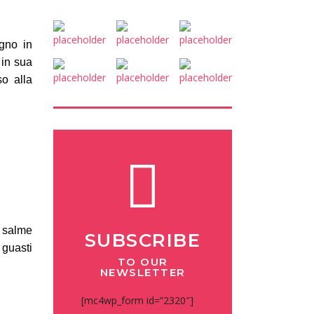
ugno in
 in sua
so alla
o salme
SUBSCRIBE
 guasti
TO OUR
NEWSLETTER
[mc4wp_form id=”2320″]