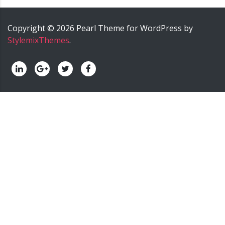
Copyright ©
2026
Pearl
Theme for WordPress by
StylemixThemes
.
palermo onoranze funebri - palermo impresa funebre -
palermo agenzia funebre - palermo pompe funebri -
palermo servizi funebri - palermo trasporti funebri -
palermo cremazione.
======>; onoranze funebri trinca,
impresa funebre trinca, agenzia funebre trinca, pompe
funebri trinca, servizi funebri trinca, trasporti funebri
trinca, funeral home trinca, servizio cremazione trinca,
nunzio trinca onoranze funebri, nunzio trinca impresa
funebre, nunzio trinca agenzia funebre, nunzio trinca
pompe funebri, nunzio trinca servizi funebri, nunzio trinca
trasporti funebri, nunzio trinca funeral home, nunzio trinca