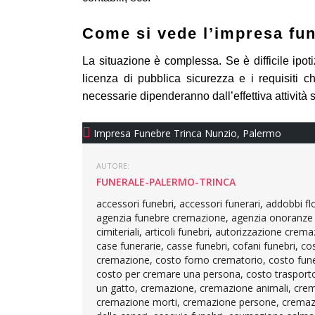
Come si vede l’impresa fun
La situazione è complessa. Se è difficile ipot
licenza di pubblica sicurezza e i requisiti ch
necessarie dipenderanno dall’effettiva attività s
Impresa Funebre Trinca Nunzio
,
Palermo
AUTORE:
FUNERALE-PALERMO-TRINCA
accessori funebri, accessori funerari, addobbi f
agenzia funebre cremazione, agenzia onoranze fun
cimiteriali, articoli funebri, autorizzazione cr
case funerarie, casse funebri, cofani funebri, co
cremazione, costo forno crematorio, costo fune
costo per cremare una persona, costo trasporto 
un gatto, cremazione, cremazione animali, crem
cremazione morti, cremazione persone, cremazio