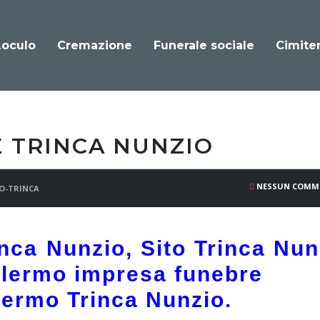
Loculo
Cremazione
Funerale sociale
Cimiter
 TRINCA NUNZIO
NESSUN COMM
O-TRINCA
nca Nunzio, Sito Trinca Nun
alermo impresa funebre
ermo Trinca Nunzio.