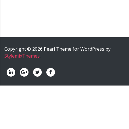
Copyright ©
2026
Pearl
Theme for WordPress by
StylemixThemes
.
palermo onoranze funebri - palermo impresa funebre -
palermo agenzia funebre - palermo pompe funebri -
palermo servizi funebri - palermo trasporti funebri -
palermo cremazione.
======>; onoranze funebri trinca,
impresa funebre trinca, agenzia funebre trinca, pompe
funebri trinca, servizi funebri trinca, trasporti funebri