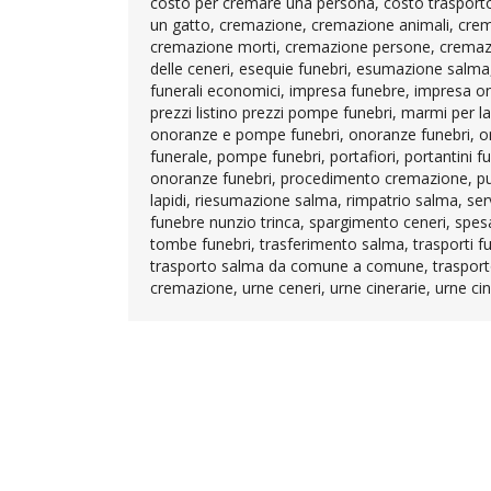
costo per cremare una persona, costo trasporto 
un gatto, cremazione, cremazione animali, crem
cremazione morti, cremazione persone, cremazio
delle ceneri, esequie funebri, esumazione salma, f
funerali economici, impresa funebre, impresa onor
prezzi listino prezzi pompe funebri, marmi per l
onoranze e pompe funebri, onoranze funebri, on
funerale, pompe funebri, portafiori, portantini fu
onoranze funebri, procedimento cremazione, pubb
lapidi, riesumazione salma, rimpatrio salma, servizi
funebre nunzio trinca, spargimento ceneri, spesa
tombe funebri, trasferimento salma, trasporti fu
trasporto salma da comune a comune, trasporto 
cremazione, urne ceneri, urne cinerarie, urne cin