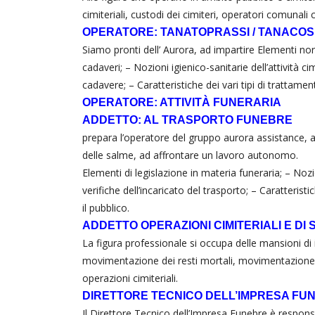
cimiteriali, custodi dei cimiteri, operatori comunali
OPERATORE: TANATOPRASSI / TANACOS
Siamo pronti dell’ Aurora, ad impartire Elementi norm
cadaveri; – Nozioni igienico-sanitarie dell’attività ci
cadavere; – Caratteristiche dei vari tipi di trattame
OPERATORE: ATTIVITÀ FUNERARIA
ADDETTO: AL TRASPORTO FUNEBRE
prepara l’operatore del gruppo aurora assistance, 
delle salme, ad affrontare un lavoro autonomo.
Elementi di legislazione in materia funeraria; – Nozi
verifiche dell’incaricato del trasporto; – Caratteri
il pubblico.
ADDETTO OPERAZIONI CIMITERIALI E DI
La figura professionale si occupa delle mansioni d
movimentazione dei resti mortali, movimentazione de
operazioni cimiteriali.
DIRETTORE TECNICO DELL’IMPRESA FU
Il Direttore Tecnico dell’Impresa Funebre è responsa