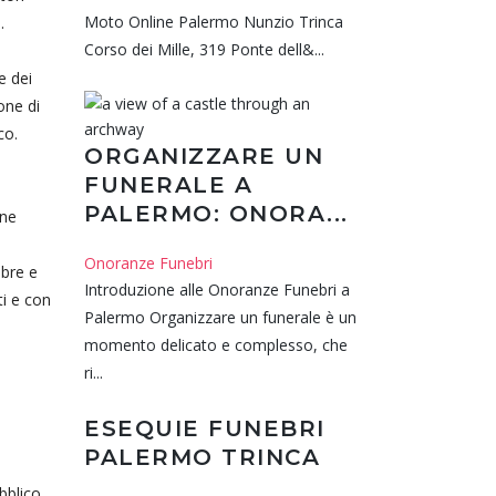
Moto Online Palermo Nunzio Trinca
.
Corso dei Mille, 319 Ponte dell&...
e dei
ione di
co.
ORGANIZZARE UN
FUNERALE A
PALERMO: ONORA...
one
Onoranze Funebri
ebre e
Introduzione alle Onoranze Funebri a
ti e con
Palermo Organizzare un funerale è un
momento delicato e complesso, che
ri...
ESEQUIE FUNEBRI
PALERMO TRINCA
bblico