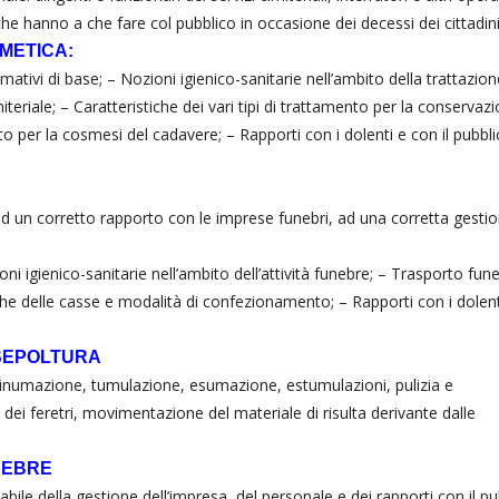
 che hanno a che fare col pubblico in occasione dei decessi dei cittadini
METICA:
ativi di base; – Nozioni igienico-sanitarie nell’ambito della trattazion
miteriale; – Caratteristiche dei vari tipi di trattamento per la conservaz
nto per la cosmesi del cadavere; – Rapporti con i dolenti e con il pubbli
ad un corretto rapporto con le imprese funebri, ad una corretta gesti
oni igienico-sanitarie nell’ambito dell’attività funebre; – Trasporto fun
stiche delle casse e modalità di confezionamento; – Rapporti con i dolen
 SEPOLTURA
i inumazione, tumulazione, esumazione, estumulazioni, pulizia e
i feretri, movimentazione del materiale di risulta derivante dalle
NEBRE
bile della gestione dell’impresa, del personale e dei rapporti con il pu