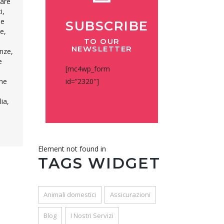
mare
i,
ne
SUBSCRIBE
e,
TO OUR
NEWSLETTER
anze,
e
[mc4wp_form
one
id=”2320″]
ia,
Element not found in
TAGS WIDGET
Animali domestici
Assicurazioni
Blog
I Nostri Servizi