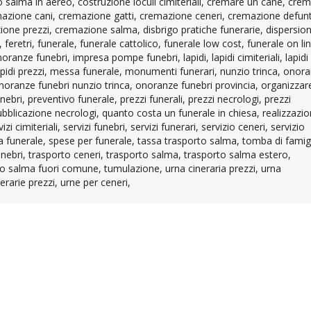
salma in aereo, costruzione loculi cimiteriali, cremare un cane, cre
azione cani, cremazione gatti, cremazione ceneri, cremazione defunt
ne prezzi, cremazione salma, disbrigo pratiche funerarie, dispersio
eretri, funerale, funerale cattolico, funerale low cost, funerale on lin
anze funebri, impresa pompe funebri, lapidi, lapidi cimiteriali, lapidi
apidi prezzi, messa funerale, monumenti funerari, nunzio trinca, onor
oranze funebri nunzio trinca, onoranze funebri provincia, organizzar
nebri, preventivo funerale, prezzi funerali, prezzi necrologi, prezzi
licazione necrologi, quanto costa un funerale in chiesa, realizzazi
 cimiteriali, servizi funebri, servizi funerari, servizio ceneri, servizio
 funerale, spese per funerale, tassa trasporto salma, tomba di famigl
nebri, trasporto ceneri, trasporto salma, trasporto salma estero,
salma fuori comune, tumulazione, urna cineraria prezzi, urna
erarie prezzi, urne per ceneri,