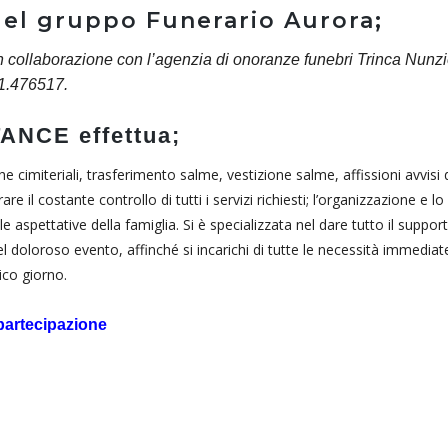
 del gruppo Funerario Aurora;
 collaborazione con l’agenzia di onoranze funebri Trinca Nunzi
91.476517.
ANCE effettua;
iche cimiteriali, trasferimento salme, vestizione salme, affissioni avvisi d
 il costante controllo di tutti i servizi richiesti; l’organizzazione e lo
 aspettative della famiglia. Si è specializzata nel dare tutto il suppor
 doloroso evento, affinché si incarichi di tutte le necessità immediat
ico giorno.
 partecipazione