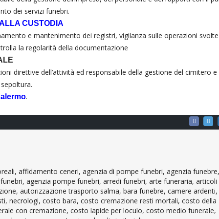
to dei servizi funebri.
ALLA CUSTODIA
namento e mantenimento dei registri, vigilanza sulle operazioni svolte
ontrolla la regolarità della documentazione
ALE
zioni direttive dell’attività ed responsabile della gestione del cimitero e
 sepoltura.
.
Palermo
loreali, affidamento ceneri, agenzia di pompe funebri, agenzia funebre
ebri, agenzia pompe funebri, arredi funebri, arte funeraria, articoli
emazione, autorizzazione trasporto salma, bara funebre, camere ardenti,
sti, necrologi, costo bara, costo cremazione resti mortali, costo della
rale con cremazione, costo lapide per loculo, costo medio funerale,