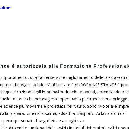
salme
nce è autorizzata alla Formazione Professional
omportamento, qualità dei servizi e miglioramento delle prestazioni d
 comparto da oggi in poi dovrà affrontare è AURORA ASSISTANCE è pro
 riqualificazione degli imprenditori funebri e operai, potenziandolo c
quelle materie che per esigenze operative o per imposizione di legge,
le aziende più moderne e proiettate nel futuro. Sono rivolte alle Impre
 alla preparazione della salma, addetti al trasporto. Ai lavoratori dei
, operai, personale di segreteria e accoglienza.
e: dirigenti e funzionari dei servizi cimiteriali, interratori e altri opera