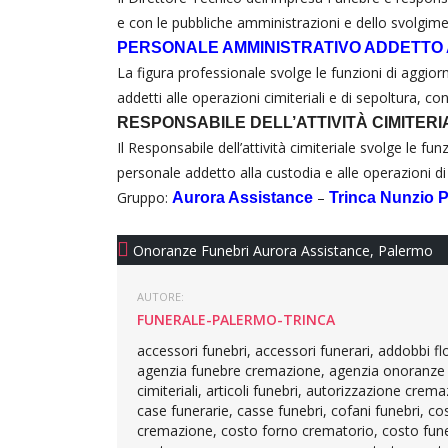
e con le pubbliche amministrazioni e dello svolgimen
PERSONALE AMMINISTRATIVO ADDETTO 
La figura professionale svolge le funzioni di aggior
addetti alle operazioni cimiteriali e di sepoltura, c
RESPONSABILE DELL’ATTIVITÀ CIMITERI
Il Responsabile dell’attività cimiteriale svolge le fun
personale addetto alla custodia e alle operazioni di
Gruppo:
–
Aurora Assistance
Trinca Nunzio 
Onoranze Funebri Aurora Assistance
,
Palermo
AUTORE:
FUNERALE-PALERMO-TRINCA
accessori funebri, accessori funerari, addobbi f
agenzia funebre cremazione, agenzia onoranze fun
cimiteriali, articoli funebri, autorizzazione cr
case funerarie, casse funebri, cofani funebri, co
cremazione, costo forno crematorio, costo fune