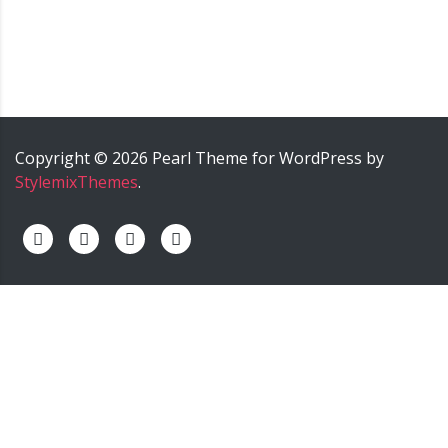
Copyright ©
2026
Pearl
Theme for WordPress by
StylemixThemes
.
palermo onoranze funebri - palermo impresa funebre -
palermo agenzia funebre - palermo pompe funebri -
palermo servizi funebri - palermo trasporti funebri -
palermo cremazione.
======>; onoranze funebri trinca,
impresa funebre trinca, agenzia funebre trinca, pompe
funebri trinca, servizi funebri trinca, trasporti funebri
trinca, funeral home trinca, servizio cremazione trinca,