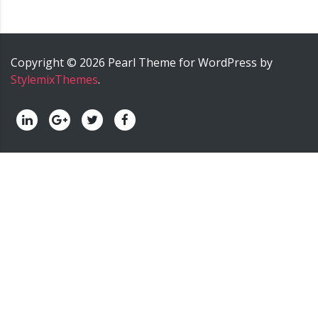
Copyright ©
2026
Pearl
Theme for WordPress by
StylemixThemes
.
palermo onoranze funebri - palermo impresa funebre -
palermo agenzia funebre - palermo pompe funebri -
palermo servizi funebri - palermo trasporti funebri -
palermo cremazione.
======>; onoranze funebri trinca,
impresa funebre trinca, agenzia funebre trinca, pompe
funebri trinca, servizi funebri trinca, trasporti funebri
trinca, funeral home trinca, servizio cremazione trinca,
nunzio trinca onoranze funebri, nunzio trinca impresa
funebre, nunzio trinca agenzia funebre, nunzio trinca
pompe funebri, nunzio trinca servizi funebri, nunzio trinca